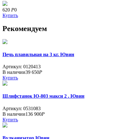
620
Р
0
Купить
Рекомендуем
Печь плавильная на 3 кг. Ювин
Артикул: 0120413
В наличии
39 650
Р
Купить
Шлифстанок Ю-803 макси 2 . Ювин
Артикул: 0531083
В наличии
136 900
Р
Купить
Вулканизатор Ювин