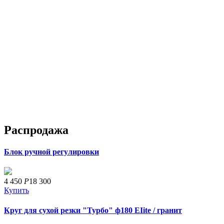
Распродажа
Блок ручной регулировки
4 450
Р
18 300
Купить
Круг для сухой резки "Турбо" ф180 EIite / гранит