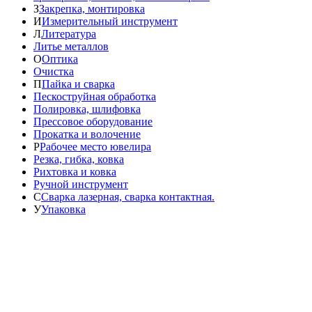
З
Закрепка, монтировка
И
Измерительный инструмент
Л
Литература
Литье металлов
О
Оптика
Очистка
П
Пайка и сварка
Пескоструйная обработка
Полировка, шлифовка
Прессовое оборудование
Прокатка и волочение
Р
Рабочее место ювелира
Резка, гибка, ковка
Рихтовка и ковка
Ручной инструмент
С
Сварка лазерная, сварка контактная.
У
Упаковка