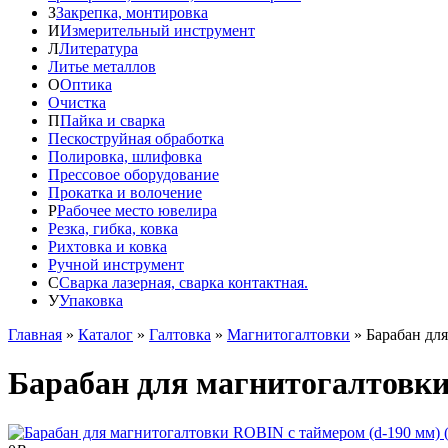
З
Закрепка, монтировка
И
Измерительный инструмент
Л
Литература
Литье металлов
О
Оптика
Очистка
П
Пайка и сварка
Пескоструйная обработка
Полировка, шлифовка
Прессовое оборудование
Прокатка и волочение
Р
Рабочее место ювелира
Резка, гибка, ковка
Рихтовка и ковка
Ручной инструмент
С
Сварка лазерная, сварка контактная.
У
Упаковка
Главная
»
Каталог
»
Галтовка
»
Магнитогалтовки
»
Барабан дл
Барабан для магнитогалтовки