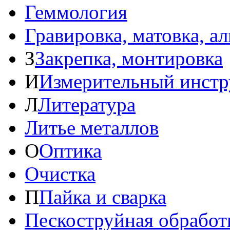
Геммология
Гравировка, матовка, а
З
Закрепка, монтировка
И
Измерительный инстр
Л
Литература
Литье металлов
О
Оптика
Очистка
П
Пайка и сварка
Пескоструйная обработ