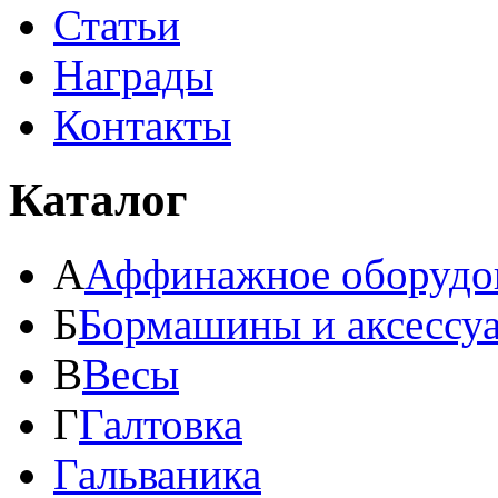
Статьи
Награды
Контакты
Каталог
А
Аффинажное оборудо
Б
Бормашины и аксессу
В
Весы
Г
Галтовка
Гальваника