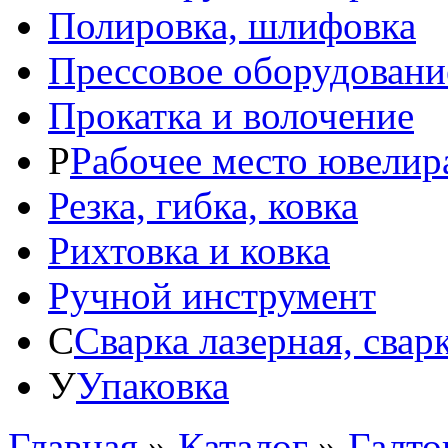
Полировка, шлифовка
Прессовое оборудовани
Прокатка и волочение
Р
Рабочее место ювелир
Резка, гибка, ковка
Рихтовка и ковка
Ручной инструмент
С
Сварка лазерная, свар
У
Упаковка
Главная
»
Каталог
»
Галто