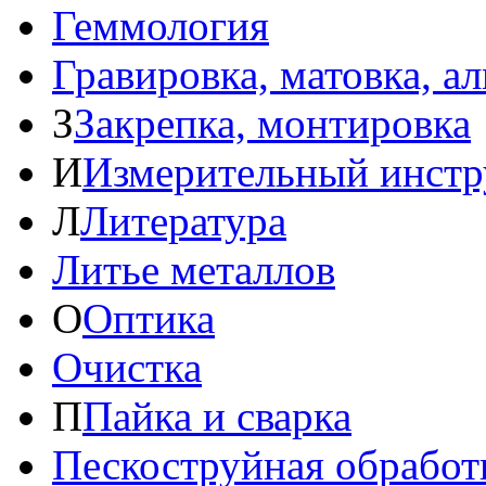
Геммология
Гравировка, матовка, а
З
Закрепка, монтировка
И
Измерительный инстр
Л
Литература
Литье металлов
О
Оптика
Очистка
П
Пайка и сварка
Пескоструйная обработ