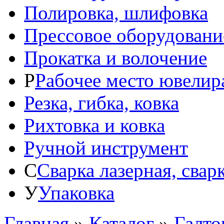
Полировка, шлифовка
Прессовое оборудовани
Прокатка и волочение
Р
Рабочее место ювелир
Резка, гибка, ковка
Рихтовка и ковка
Ручной инструмент
С
Сварка лазерная, свар
У
Упаковка
Главная
»
Каталог
»
Галто