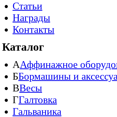
Статьи
Награды
Контакты
Каталог
А
Аффинажное оборудо
Б
Бормашины и аксессу
В
Весы
Г
Галтовка
Гальваника