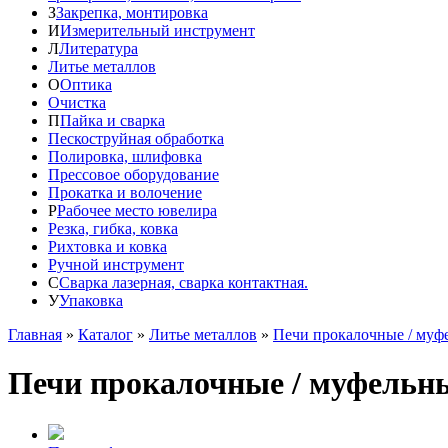
З
Закрепка, монтировка
И
Измерительный инструмент
Л
Литература
Литье металлов
О
Оптика
Очистка
П
Пайка и сварка
Пескоструйная обработка
Полировка, шлифовка
Прессовое оборудование
Прокатка и волочение
Р
Рабочее место ювелира
Резка, гибка, ковка
Рихтовка и ковка
Ручной инструмент
С
Сварка лазерная, сварка контактная.
У
Упаковка
Главная
»
Каталог
»
Литье металлов
»
Печи прокалочные / муф
Печи прокалочные / муфельн