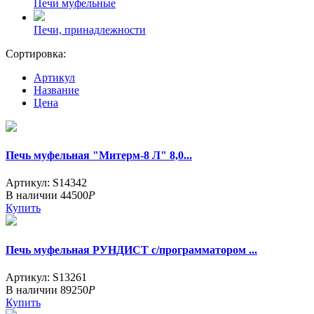
Печи муфельные
Печи, принадлежности
Сортировка:
Артикул
Название
Цена
Печь муфельная "Митерм-8 Л" 8,0...
Артикул: S14342
В наличии
44500
Р
Купить
Печь муфельная РУНДИСТ с/программатором ...
Артикул: S13261
В наличии
89250
Р
Купить